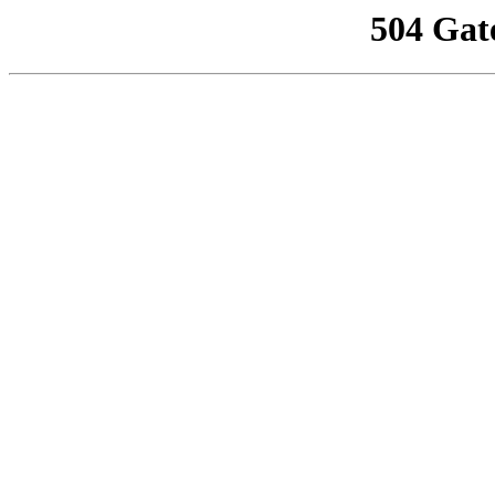
504 Gat